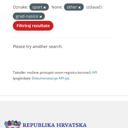
Oznake:
sport
None:
other
Izdavači:
grad-nasice
Filtriraj rezultate
Please try another search.
Također možete pristupiti ovom registru koristeći
API
(pogledajte
Dokumenаtаcijа API-jа
).