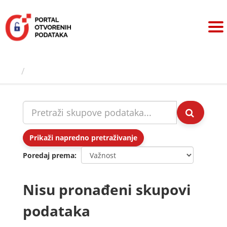
Preskoči
na
sadržaj
Skupovi podаtаkа
Prikaži napredno pretraživanje
Poredaj prema
Nisu pronađeni skupovi
podataka