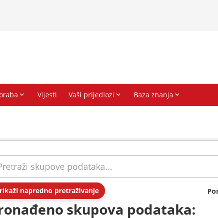
rikaži napredno pretraživanje
Po
ronađeno skupova podataka: