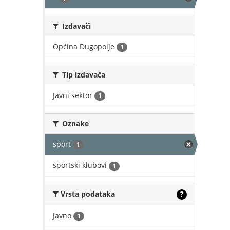
Izdavači
Općina Dugopolje
1
Tip izdavača
Javni sektor
1
Oznake
sport
1
sportski klubovi
1
Vrsta podataka
?
Javno
1