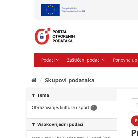
Preskoči
na
sadržaj
Skupovi podаtаkа
Tema
Obrazovanje, kultura i sport
1
P
Visokovrijedni podaci
P