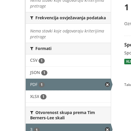
Nema stavki koje odgovaraju kriterijima
1
pretrage
Frekvencija osvježavanja podataka
Oz
Nema stavki koje odgovaraju kriterijima
pretrage
Sp
Formati
Spo
CSV
1
XL
JSON
1
PDF
1
Tako
XLSX
1
Otvorenost skupa prema Tim
Berners-Lee skali
3
1