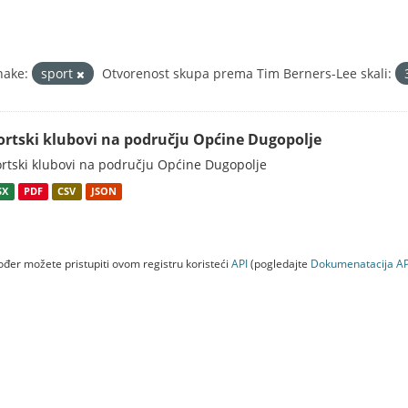
nake:
sport
Otvorenost skupa prema Tim Berners-Lee skali:
ortski klubovi na području Općine Dugopolje
rtski klubovi na području Općine Dugopolje
SX
PDF
CSV
JSON
đer možete pristupiti ovom registru koristeći
API
(pogledajte
Dokumenаtаcijа AP