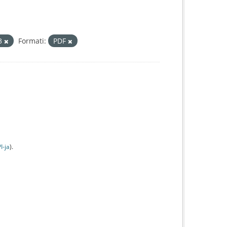
3
Formati:
PDF
I-jа
).