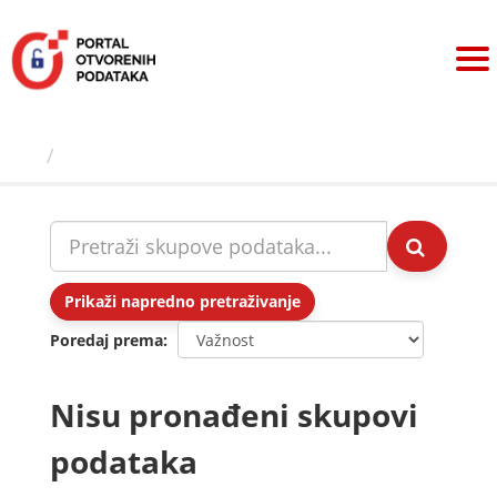
Preskoči
na
sadržaj
Skupovi podаtаkа
Prikaži napredno pretraživanje
Poredaj prema
Nisu pronađeni skupovi
podataka