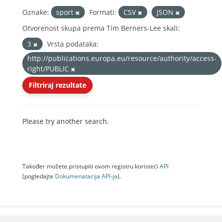
Oznake:
sport
Formati:
CSV
JSON
Otvorenost skupa prema Tim Berners-Lee skali:
3
Vrsta podataka:
http://publications.europa.eu/resource/authority/access-
right/PUBLIC
Filtriraj rezultate
Please try another search.
Također možete pristupiti ovom registru koristeći
API
(pogledajte
Dokumenаtаcijа API-jа
).