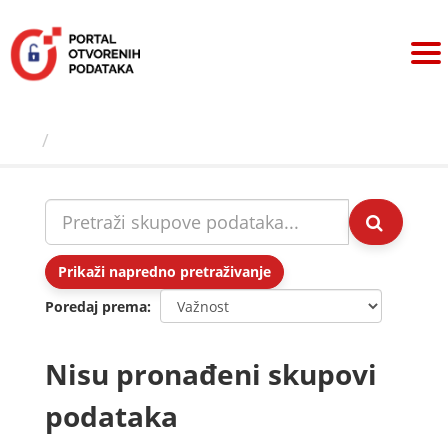
Preskoči
na
sadržaj
Skupovi podаtаkа
Prikaži napredno pretraživanje
Poredaj prema
Nisu pronađeni skupovi
podataka