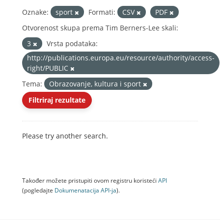
Oznake:
sport
Formati:
CSV
PDF
Otvorenost skupa prema Tim Berners-Lee skali:
3
Vrsta podataka:
http://publications.europa.eu/resource/authority/access-
right/PUBLIC
Tema:
Obrazovanje, kultura i sport
Filtriraj rezultate
Please try another search.
Također možete pristupiti ovom registru koristeći
API
(pogledajte
Dokumenаtаcijа API-jа
).