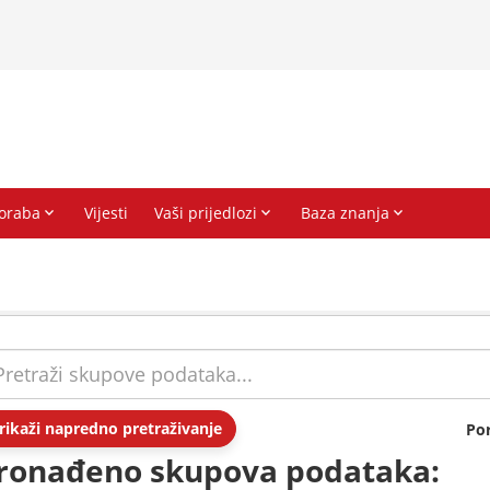
rikaži napredno pretraživanje
Po
ronađeno skupova podataka: