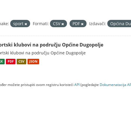
nake:
sport
Formati:
CSV
PDF
Izdavači:
Općina Du
ortski klubovi na području Općine Dugopolje
rtski klubovi na području Općine Dugopolje
SX
PDF
CSV
JSON
đer možete pristupiti ovom registru koristeći
API
(pogledajte
Dokumenаtаcijа AP