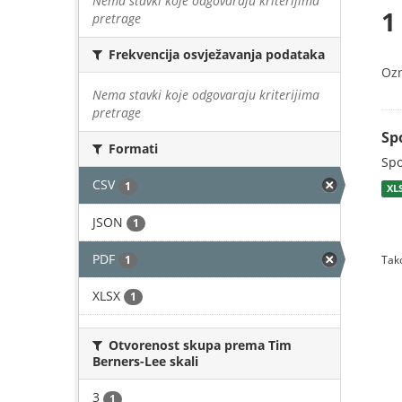
Nema stavki koje odgovaraju kriterijima
1
pretrage
Frekvencija osvježavanja podataka
Oz
Nema stavki koje odgovaraju kriterijima
pretrage
Sp
Formati
Spo
CSV
1
XL
JSON
1
PDF
1
Tako
XLSX
1
Otvorenost skupa prema Tim
Berners-Lee skali
3
1