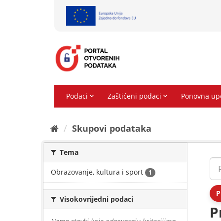
Preskoči
na
sadržaj
Skupovi podаtаkа
Tema
Obrazovanje, kultura i sport
1
P
Visokovrijedni podaci
P