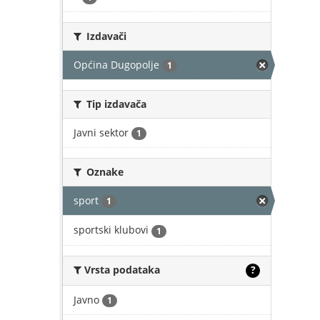
Izdavači
Općina Dugopolje
1
Tip izdavača
Javni sektor
1
Oznake
sport
1
sportski klubovi
1
Vrsta podataka
?
Javno
1