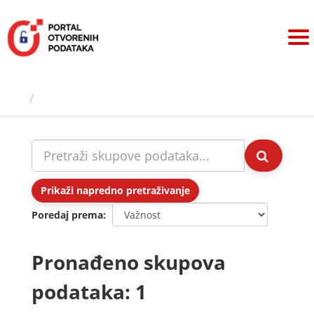
Preskoči
na
sadržaj
Skupovi podаtаkа
Prikaži napredno pretraživanje
Poredaj prema
Pronađeno skupova
podataka: 1