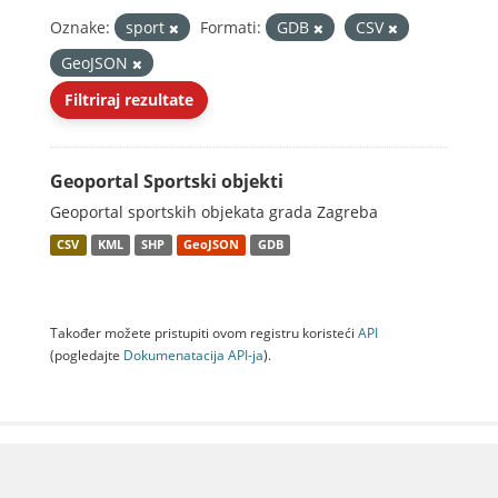
Oznake:
sport
Formati:
GDB
CSV
GeoJSON
Filtriraj rezultate
Geoportal Sportski objekti
Geoportal sportskih objekata grada Zagreba
CSV
KML
SHP
GeoJSON
GDB
Također možete pristupiti ovom registru koristeći
API
(pogledajte
Dokumenаtаcijа API-jа
).