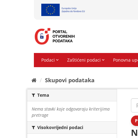
Preskoči
na
sadržaj
Skupovi podаtаkа
Tema
Nema stavki koje odgovaraju kriterijima
pretrage
P
Visokovrijedni podaci
N