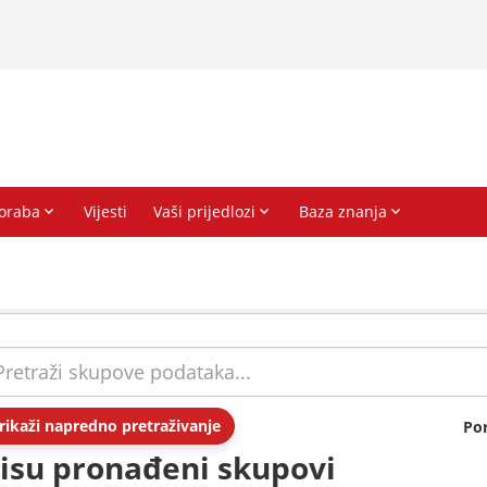
rikaži napredno pretraživanje
Po
isu pronađeni skupovi