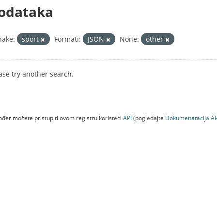
odataka
nake:
sport
Formati:
JSON
None:
other
ase try another search.
đer možete pristupiti ovom registru koristeći
API
(pogledajte
Dokumenаtаcijа AP