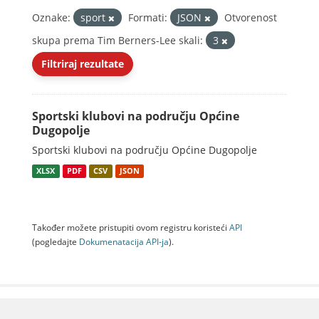
Oznake:
sport
Formati:
JSON
Otvorenost
skupa prema Tim Berners-Lee skali:
3
Filtriraj rezultate
Sportski klubovi na području Općine
Dugopolje
Sportski klubovi na području Općine Dugopolje
XLSX
PDF
CSV
JSON
Također možete pristupiti ovom registru koristeći
API
(pogledajte
Dokumenаtаcijа API-jа
).