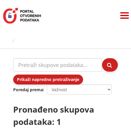
Preskoči
na
sadržaj
Skupovi podаtаkа
Prikaži napredno pretraživanje
Poredaj prema
Pronađeno skupova
podataka: 1