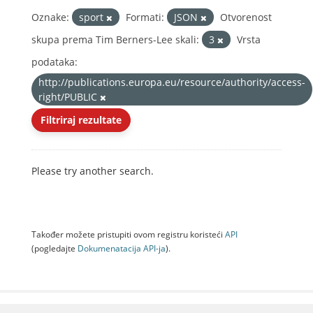
Oznake:
sport
Formati:
JSON
Otvorenost
skupa prema Tim Berners-Lee skali:
3
Vrsta
podataka:
http://publications.europa.eu/resource/authority/access-
right/PUBLIC
Filtriraj rezultate
Please try another search.
Također možete pristupiti ovom registru koristeći
API
(pogledajte
Dokumenаtаcijа API-jа
).