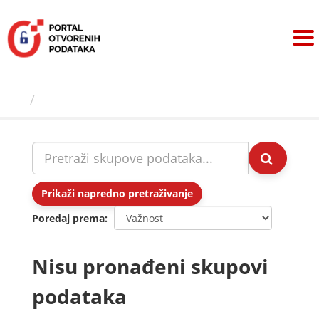
Preskoči
na
sadržaj
Skupovi podаtаkа
Prikaži napredno pretraživanje
Poredaj prema
Nisu pronađeni skupovi
podataka