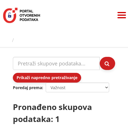
Preskoči
na
sadržaj
Skupovi podаtаkа
Prikaži napredno pretraživanje
Poredaj prema
Pronađeno skupova
podataka: 1