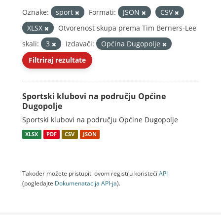
Oznake:
sport
Formati:
JSON
CSV
XLSX
Otvorenost skupa prema Tim Berners-Lee
skali:
3
Izdavači:
Općina Dugopolje
Filtriraj rezultate
Sportski klubovi na području Općine
Dugopolje
Sportski klubovi na području Općine Dugopolje
XLSX
PDF
CSV
JSON
Također možete pristupiti ovom registru koristeći
API
(pogledajte
Dokumenаtаcijа API-jа
).