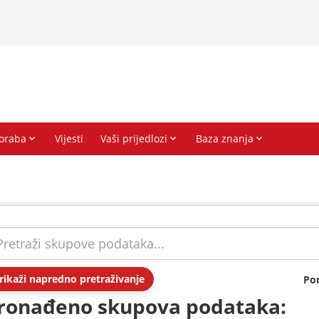
rikaži napredno pretraživanje
Po
ronađeno skupova podataka: