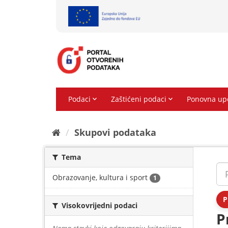
Preskoči
na
sadržaj
Skupovi podаtаkа
Tema
Obrazovanje, kultura i sport
1
P
Visokovrijedni podaci
P