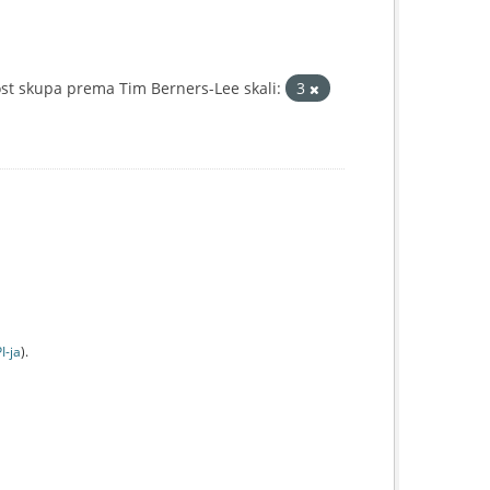
st skupa prema Tim Berners-Lee skali:
3
I-jа
).