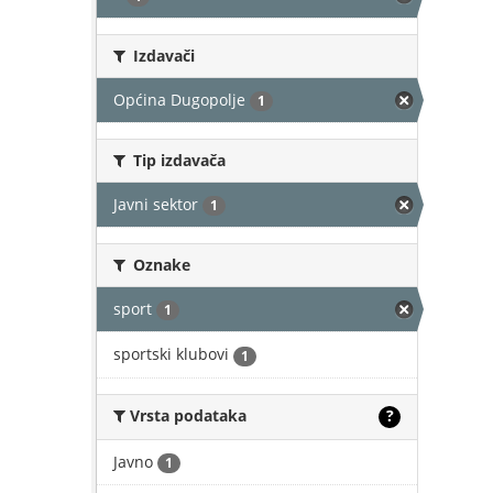
Izdavači
Općina Dugopolje
1
Tip izdavača
Javni sektor
1
Oznake
sport
1
sportski klubovi
1
Vrsta podataka
?
Javno
1