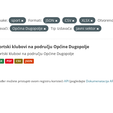
nake:
sport
Formati:
JSON
CSV
XLSX
Otvoreno
avači:
Općina Dugopolje
Tip Izdavača:
Javni sektor
ortski klubovi na području Općine Dugopolje
rtski klubovi na području Općine Dugopolje
SX
PDF
CSV
JSON
đer možete pristupiti ovom registru koristeći
API
(pogledajte
Dokumenаtаcijа AP