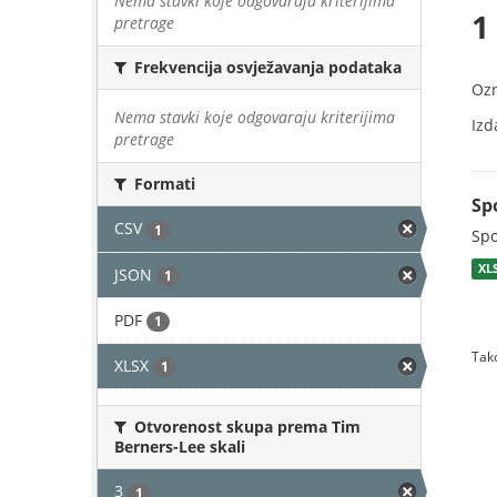
Nema stavki koje odgovaraju kriterijima
1
pretrage
Frekvencija osvježavanja podataka
Oz
Nema stavki koje odgovaraju kriterijima
Izd
pretrage
Formati
Sp
CSV
1
Spo
XL
JSON
1
PDF
1
Tako
XLSX
1
Otvorenost skupa prema Tim
Berners-Lee skali
3
1