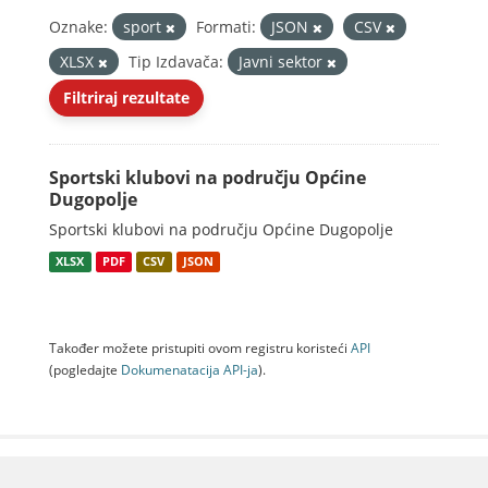
Oznake:
sport
Formati:
JSON
CSV
XLSX
Tip Izdavača:
Javni sektor
Filtriraj rezultate
Sportski klubovi na području Općine
Dugopolje
Sportski klubovi na području Općine Dugopolje
XLSX
PDF
CSV
JSON
Također možete pristupiti ovom registru koristeći
API
(pogledajte
Dokumenаtаcijа API-jа
).