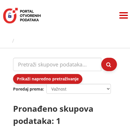
Preskoči
na
sadržaj
Skupovi podаtаkа
Prikaži napredno pretraživanje
Poredaj prema
Pronađeno skupova
podataka: 1