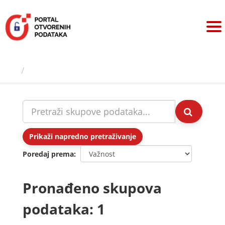
Preskoči
na
sadržaj
Skupovi podаtаkа
Prikaži napredno pretraživanje
Poredaj prema
Pronađeno skupova
podataka: 1