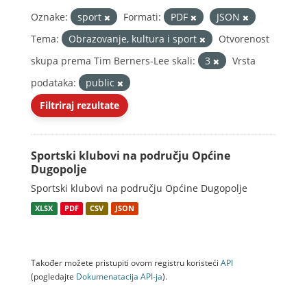
Oznake:
sport
Formati:
PDF
JSON
Tema:
Obrazovanje, kultura i sport
Otvorenost
skupa prema Tim Berners-Lee skali:
3
Vrsta
podataka:
public
Filtriraj rezultate
Sportski klubovi na području Općine
Dugopolje
Sportski klubovi na području Općine Dugopolje
XLSX
PDF
CSV
JSON
Također možete pristupiti ovom registru koristeći
API
(pogledajte
Dokumenаtаcijа API-jа
).