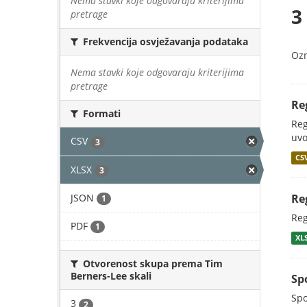
Nema stavki koje odgovaraju kriterijima
3
pretrage
Frekvencija osvježavanja podataka
Oz
Nema stavki koje odgovaraju kriterijima
pretrage
Re
Formati
Reg
uvo
CSV
3
CS
XLSX
3
JSON
Re
1
Reg
PDF
1
XL
Otvorenost skupa prema Tim
Berners-Lee skali
Sp
Spo
3
2