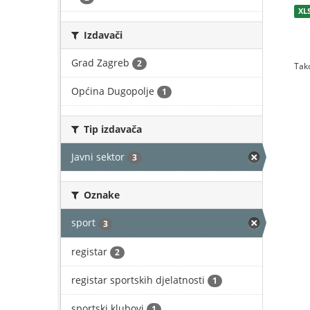
XL
Izdavači
Grad Zagreb
2
Tako
Općina Dugopolje
1
Tip izdavača
Javni sektor
3
Oznake
sport
3
registar
2
registar sportskih djelatnosti
1
sportski klubovi
1