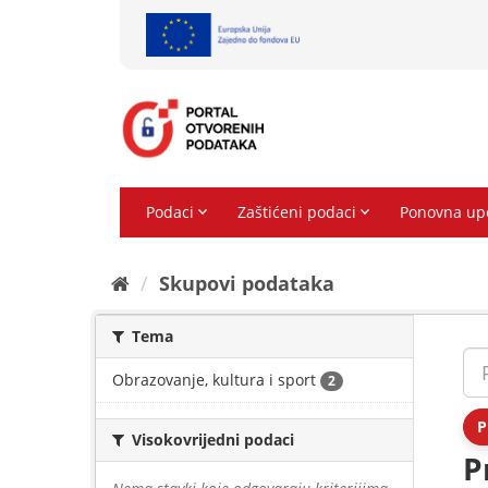
Preskoči
na
sadržaj
Skupovi podаtаkа
Tema
Obrazovanje, kultura i sport
2
P
Visokovrijedni podaci
P