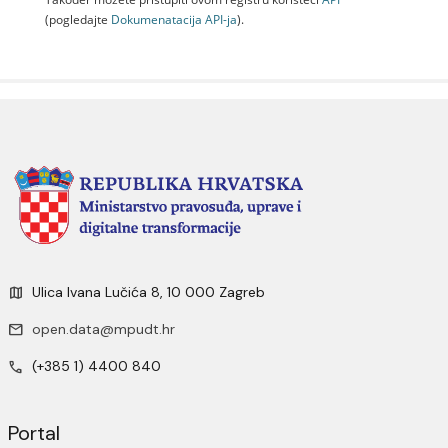
(pogledajte
Dokumenаtаcijа API-jа
).