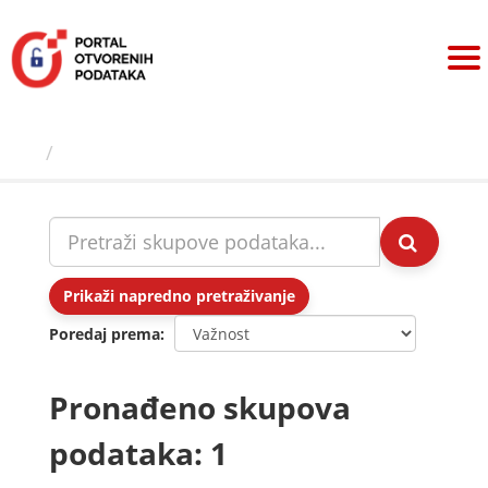
Preskoči
na
sadržaj
Skupovi podаtаkа
Prikaži napredno pretraživanje
Poredaj prema
Pronađeno skupova
podataka: 1