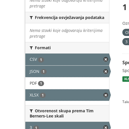
Nema stavki koje odgovaraju kriterijima
1
pretrage
Frekvencija osvježavanja podataka
Oz
Nema stavki koje odgovaraju kriterijima
O
pretrage
3
Formati
CSV
1
Sp
Spo
JSON
1
XL
PDF
1
XLSX
1
Tako
Otvorenost skupa prema Tim
Berners-Lee skali
3
1