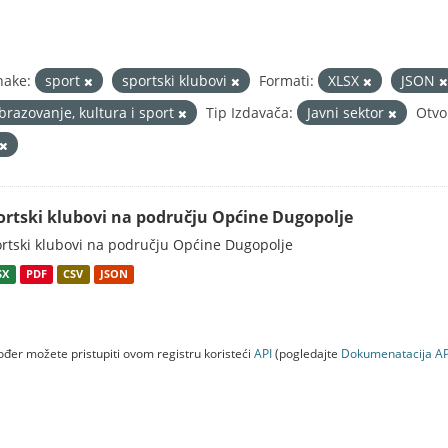
nake:
sport
sportski klubovi
Formati:
XLSX
JSON
brazovanje, kultura i sport
Tip Izdavača:
Javni sektor
Otvo
ortski klubovi na području Općine Dugopolje
rtski klubovi na području Općine Dugopolje
SX
PDF
CSV
JSON
đer možete pristupiti ovom registru koristeći
API
(pogledajte
Dokumenаtаcijа AP