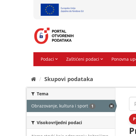
Preskoči
na
sadržaj
Skupovi podаtаkа
Tema
Obrazovanje, kultura i sport
1
P
Visokovrijedni podaci
P