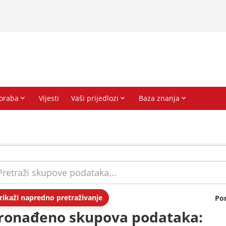
rikaži napredno pretraživanje
Po
ronađeno skupova podataka: