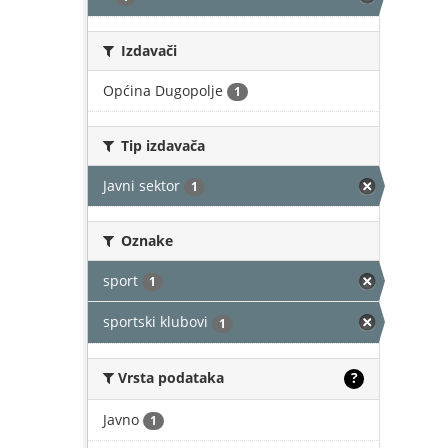
Izdavači
Općina Dugopolje
1
Tip izdavača
Javni sektor
1
Oznake
sport
1
sportski klubovi
1
Vrsta podataka
?
Javno
1