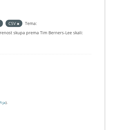
CSV
Tema:
renost skupa prema Tim Berners-Lee skali:
I-jа
).