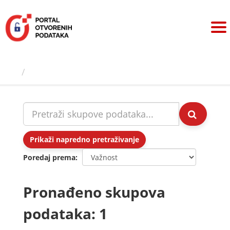
Preskoči
na
sadržaj
Skupovi podаtаkа
Prikaži napredno pretraživanje
Poredaj prema
Pronađeno skupova
podataka: 1