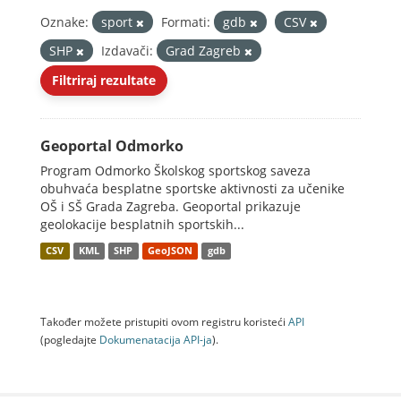
Oznake:
sport
Formati:
gdb
CSV
SHP
Izdavači:
Grad Zagreb
Filtriraj rezultate
Geoportal Odmorko
Program Odmorko Školskog sportskog saveza
obuhvaća besplatne sportske aktivnosti za učenike
OŠ i SŠ Grada Zagreba. Geoportal prikazuje
geolokacije besplatnih sportskih...
CSV
KML
SHP
GeoJSON
gdb
Također možete pristupiti ovom registru koristeći
API
(pogledajte
Dokumenаtаcijа API-jа
).