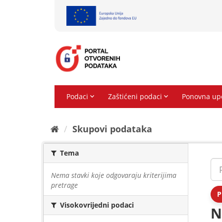
Preskoči
na
sadržaj
Skupovi podаtаkа
Tema
Nema stavki koje odgovaraju kriterijima
pretrage
P
Visokovrijedni podaci
N