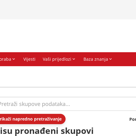
rikaži napredno pretraživanje
Po
isu pronađeni skupovi