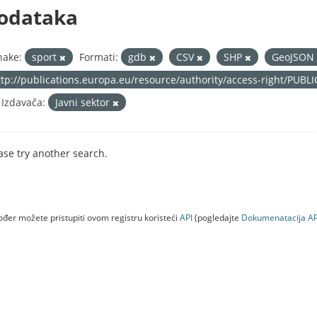
odataka
nake:
sport
Formati:
gdb
CSV
SHP
GeoJSON
ttp://publications.europa.eu/resource/authority/access-right/PUBL
 Izdavača:
Javni sektor
ase try another search.
đer možete pristupiti ovom registru koristeći
API
(pogledajte
Dokumenаtаcijа AP