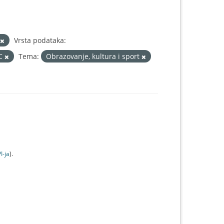
Vrsta podataka:
IC
Tema:
Obrazovanje, kultura i sport
I-jа
).