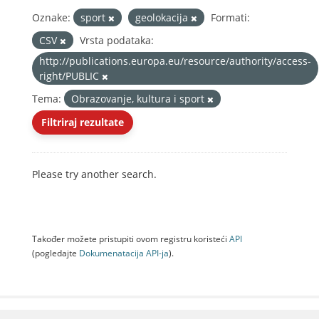
Oznake:
sport
geolokacija
Formati:
CSV
Vrsta podataka:
http://publications.europa.eu/resource/authority/access-
right/PUBLIC
Tema:
Obrazovanje, kultura i sport
Filtriraj rezultate
Please try another search.
Također možete pristupiti ovom registru koristeći
API
(pogledajte
Dokumenаtаcijа API-jа
).