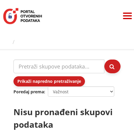
Preskoči
na
sadržaj
Skupovi podаtаkа
Prikaži napredno pretraživanje
Poredaj prema
Nisu pronađeni skupovi
podataka