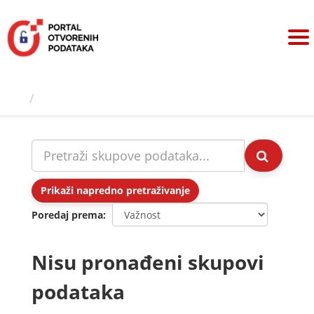
Preskoči
na
sadržaj
Skupovi podаtаkа
Prikaži napredno pretraživanje
Poredaj prema
Nisu pronađeni skupovi
podataka