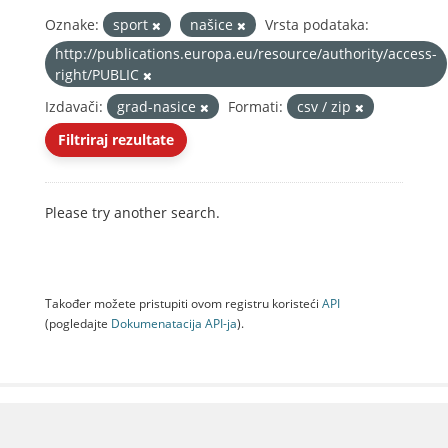
Oznake:
sport
našice
Vrsta podataka:
http://publications.europa.eu/resource/authority/access-
right/PUBLIC
Izdavači:
grad-nasice
Formati:
csv / zip
Filtriraj rezultate
Please try another search.
Također možete pristupiti ovom registru koristeći
API
(pogledajte
Dokumenаtаcijа API-jа
).