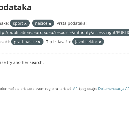
odataka
nake:
sport
našice
Vrsta podataka:
ttp://publications.europa.eu/resource/authority/access-right/PUBL
avači:
grad-nasice
Tip Izdavača:
Javni sektor
ase try another search.
đer možete pristupiti ovom registru koristeći
API
(pogledajte
Dokumenаtаcijа AP