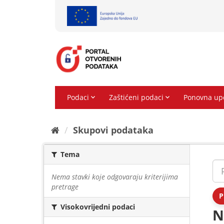
Preskoči
na
sadržaj
Skupovi podаtаkа
Tema
Nema stavki koje odgovaraju kriterijima
pretrage
P
Visokovrijedni podaci
N