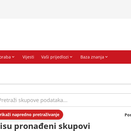
rikaži napredno pretraživanje
Po
isu pronađeni skupovi