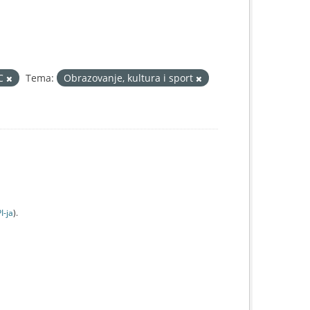
IC
Tema:
Obrazovanje, kultura i sport
I-jа
).