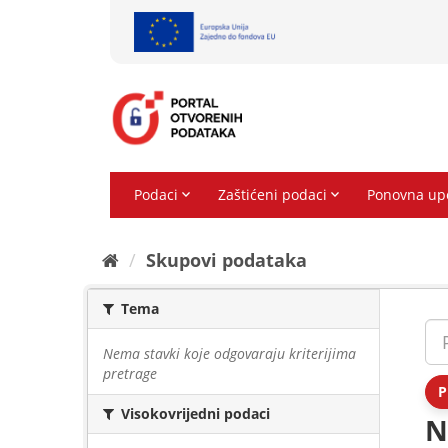
Preskoči
na
sadržaj
Skupovi podаtаkа
Tema
Nema stavki koje odgovaraju kriterijima
pretrage
P
Visokovrijedni podaci
N