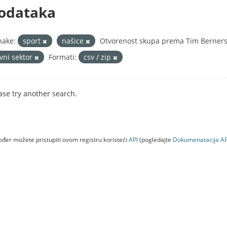
odataka
nake:
sport
našice
Otvorenost skupa prema Tim Berners-
avni sektor
Formati:
csv / zip
ase try another search.
đer možete pristupiti ovom registru koristeći
API
(pogledajte
Dokumenаtаcijа AP