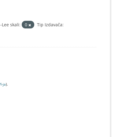
Lee skali:
0
Tip Izdavača:
I-jа
).