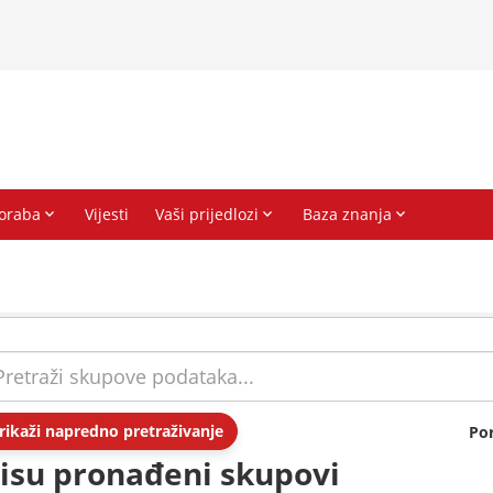
rikaži napredno pretraživanje
Po
isu pronađeni skupovi