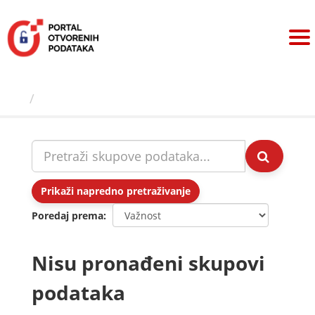
Preskoči
na
sadržaj
Skupovi podаtаkа
Prikaži napredno pretraživanje
Poredaj prema
Nisu pronađeni skupovi
podataka