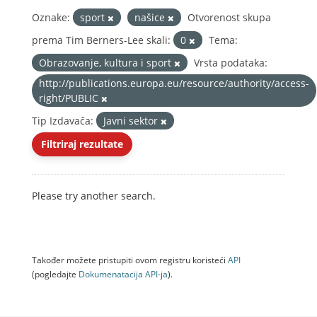
Oznake:
sport
našice
Otvorenost skupa
prema Tim Berners-Lee skali:
0
Tema:
Obrazovanje, kultura i sport
Vrsta podataka:
http://publications.europa.eu/resource/authority/access-
right/PUBLIC
Tip Izdavača:
Javni sektor
Filtriraj rezultate
Please try another search.
Također možete pristupiti ovom registru koristeći
API
(pogledajte
Dokumenаtаcijа API-jа
).