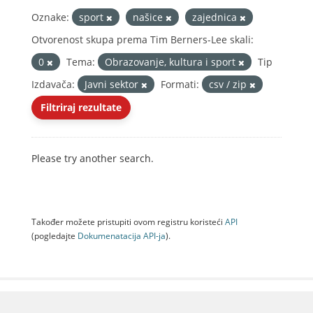
Oznake:
sport
našice
zajednica
Otvorenost skupa prema Tim Berners-Lee skali:
0
Tema:
Obrazovanje, kultura i sport
Tip
Izdavača:
Javni sektor
Formati:
csv / zip
Filtriraj rezultate
Please try another search.
Također možete pristupiti ovom registru koristeći
API
(pogledajte
Dokumenаtаcijа API-jа
).