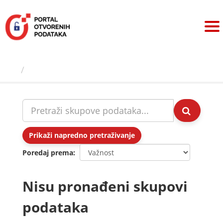
Preskoči
na
sadržaj
Skupovi podаtаkа
Prikaži napredno pretraživanje
Poredaj prema
Nisu pronađeni skupovi
podataka