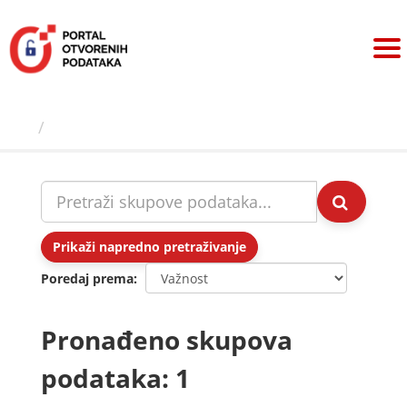
Preskoči
na
sadržaj
Skupovi podаtаkа
Prikaži napredno pretraživanje
Poredaj prema
Pronađeno skupova
podataka: 1