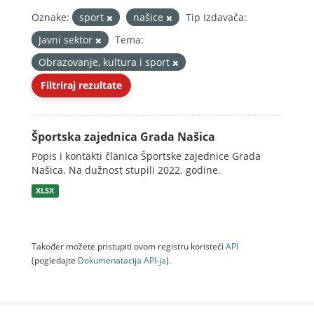
Oznake:
sport
našice
Tip Izdavača:
Javni sektor
Tema:
Obrazovanje, kultura i sport
Filtriraj rezultate
Športska zajednica Grada Našica
Popis i kontakti članica Športske zajednice Grada
Našica. Na dužnost stupili 2022. godine.
XLSX
Također možete pristupiti ovom registru koristeći
API
(pogledajte
Dokumenаtаcijа API-jа
).