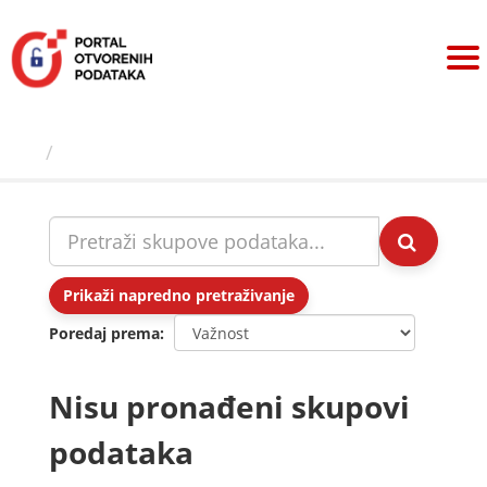
Preskoči
na
sadržaj
Skupovi podаtаkа
Prikaži napredno pretraživanje
Poredaj prema
Nisu pronađeni skupovi
podataka