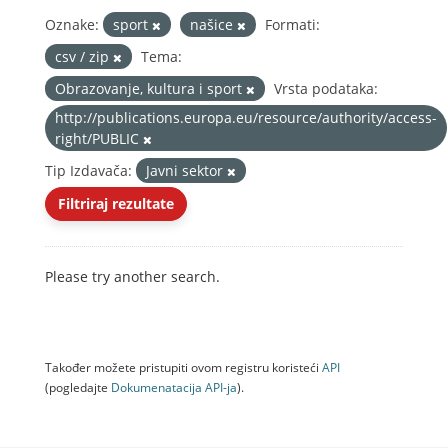
Oznake:
sport
našice
Formati:
csv / zip
Tema:
Obrazovanje, kultura i sport
Vrsta podataka:
http://publications.europa.eu/resource/authority/access-
right/PUBLIC
Tip Izdavača:
Javni sektor
Filtriraj rezultate
Please try another search.
Također možete pristupiti ovom registru koristeći
API
(pogledajte
Dokumenаtаcijа API-jа
).