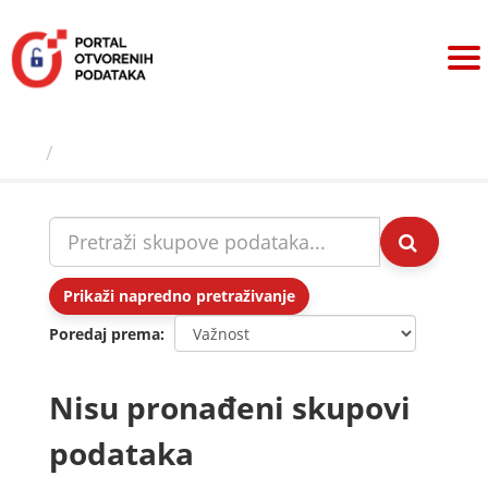
Preskoči
na
sadržaj
Skupovi podаtаkа
Prikaži napredno pretraživanje
Poredaj prema
Nisu pronađeni skupovi
podataka