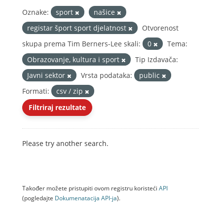
Oznake:
sport
našice
registar šport sport djelatnost
Otvorenost
skupa prema Tim Berners-Lee skali:
0
Tema:
Obrazovanje, kultura i sport
Tip Izdavača:
Javni sektor
Vrsta podataka:
public
Formati:
csv / zip
Filtriraj rezultate
Please try another search.
Također možete pristupiti ovom registru koristeći
API
(pogledajte
Dokumenаtаcijа API-jа
).