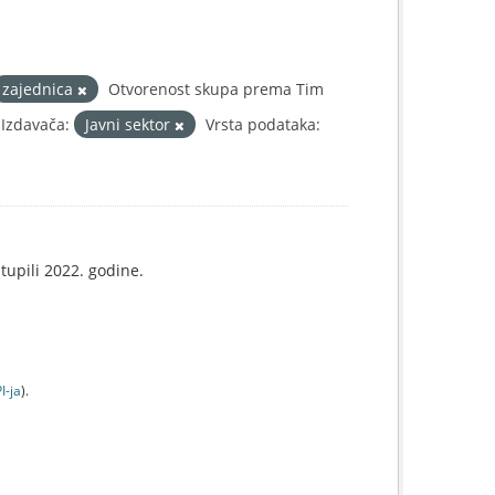
zajednica
Otvorenost skupa prema Tim
 Izdavača:
Javni sektor
Vrsta podataka:
tupili 2022. godine.
I-jа
).