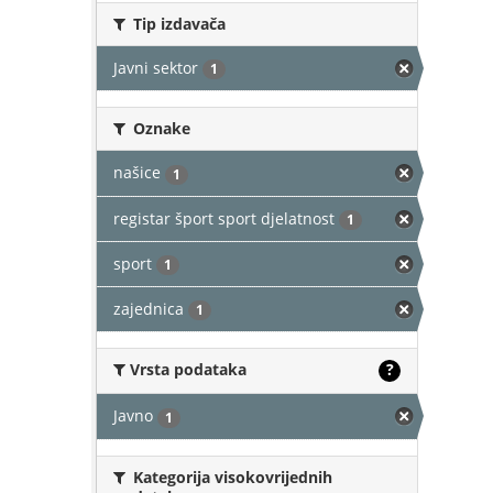
Tip izdavača
Javni sektor
1
Oznake
našice
1
registar šport sport djelatnost
1
sport
1
zajednica
1
Vrsta podataka
?
Javno
1
Kategorija visokovrijednih