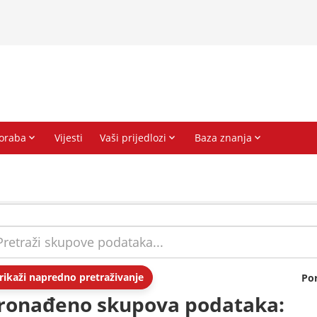
rikaži napredno pretraživanje
Po
ronađeno skupova podataka: