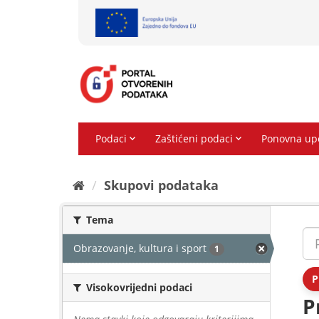
Preskoči
na
sadržaj
Skupovi podаtаkа
Tema
Obrazovanje, kultura i sport
1
P
Visokovrijedni podaci
P