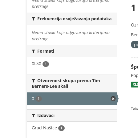
Nema stavki koje odgovaraju kriterijima
1
pretrage
Frekvencija osvježavanja podataka
Oz
Nema stavki koje odgovaraju kriterijima
Ber
pretrage
p
Formati
XLSX
1
Šp
Pop
Otvorenost skupa prema Tim
XL
Berners-Lee skali
0
1
Tako
Izdavači
Grad Našice
1