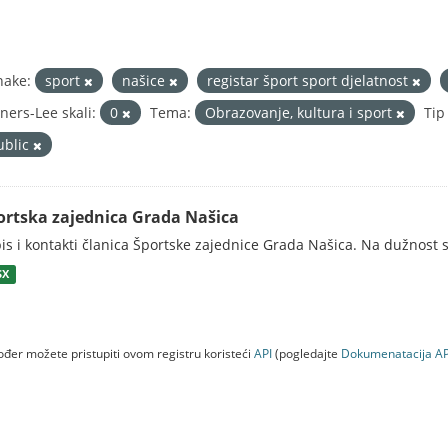
nake:
sport
našice
registar šport sport djelatnost
ners-Lee skali:
0
Tema:
Obrazovanje, kultura i sport
Tip
ublic
ortska zajednica Grada Našica
is i kontakti članica Športske zajednice Grada Našica. Na dužnost s
SX
đer možete pristupiti ovom registru koristeći
API
(pogledajte
Dokumenаtаcijа AP