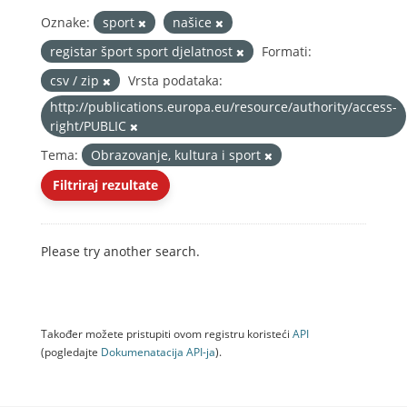
Oznake:
sport
našice
registar šport sport djelatnost
Formati:
csv / zip
Vrsta podataka:
http://publications.europa.eu/resource/authority/access-
right/PUBLIC
Tema:
Obrazovanje, kultura i sport
Filtriraj rezultate
Please try another search.
Također možete pristupiti ovom registru koristeći
API
(pogledajte
Dokumenаtаcijа API-jа
).