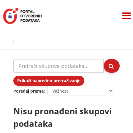
Preskoči
na
sadržaj
Skupovi podаtаkа
Prikaži napredno pretraživanje
Poredaj prema
Nisu pronađeni skupovi
podataka