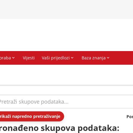
rikaži napredno pretraživanje
Po
ronađeno skupova podataka: