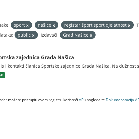
nake:
sport
našice
registar šport sport djelatnost
ataka:
public
Izdavači:
Grad Našice
ortska zajednica Grada Našica
is i kontakti članica Športske zajednice Grada Našica. Na dužnost s
SX
đer možete pristupiti ovom registru koristeći
API
(pogledajte
Dokumenаtаcijа AP