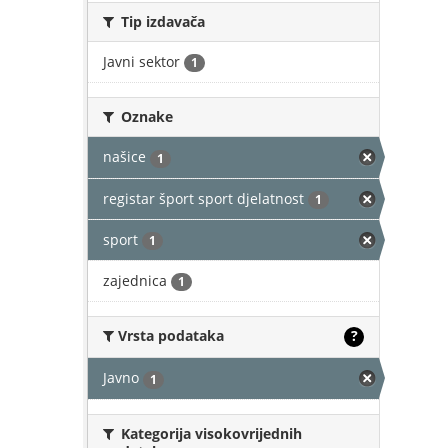
Tip izdavača
Javni sektor
1
Oznake
našice
1
registar šport sport djelatnost
1
sport
1
zajednica
1
Vrsta podataka
?
Javno
1
Kategorija visokovrijednih