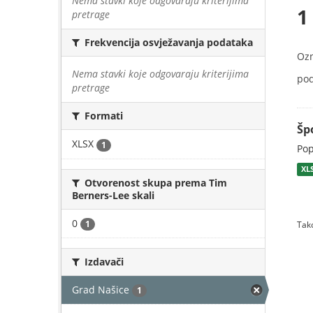
Nema stavki koje odgovaraju kriterijima
1
pretrage
Frekvencija osvježavanja podataka
Oz
Nema stavki koje odgovaraju kriterijima
pod
pretrage
Formati
Šp
XLSX
1
Pop
XL
Otvorenost skupa prema Tim
Berners-Lee skali
0
1
Tako
Izdavači
Grad Našice
1