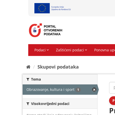
Preskoči
na
sadržaj
Skupovi podаtаkа
Tema
Obrazovanje, kultura i sport
1
P
Visokovrijedni podaci
P