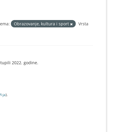
Tema:
Obrazovanje, kultura i sport
Vrsta
tupili 2022. godine.
I-jа
).