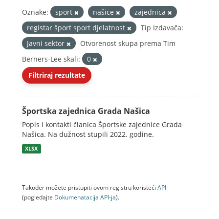
Oznake:
sport
našice
zajednica
registar šport sport djelatnost
Tip Izdavača:
Javni sektor
Otvorenost skupa prema Tim
Berners-Lee skali:
0
Filtriraj rezultate
Športska zajednica Grada Našica
Popis i kontakti članica Športske zajednice Grada
Našica. Na dužnost stupili 2022. godine.
XLSX
Također možete pristupiti ovom registru koristeći
API
(pogledajte
Dokumenаtаcijа API-jа
).