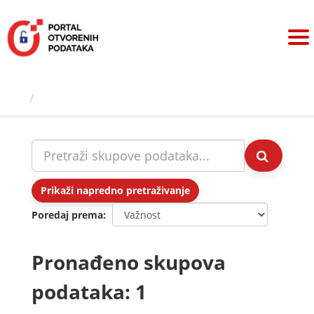
Preskoči
na
sadržaj
Skupovi podаtаkа
Prikaži napredno pretraživanje
Poredaj prema
Pronađeno skupova
podataka: 1