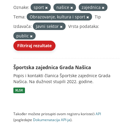
Oznake:
sport
našice
zajednica
Tema:
Obrazovanje, kultura i sport
Tip
Izdavača:
Javni sektor
Vrsta podataka:
public
Filtriraj rezultate
Športska zajednica Grada Našica
Popis i kontakti članica Športske zajednice Grada
Našica. Na dužnost stupili 2022. godine.
XLSX
Također možete pristupiti ovom registru koristeći
API
(pogledajte
Dokumenаtаcijа API-jа
).