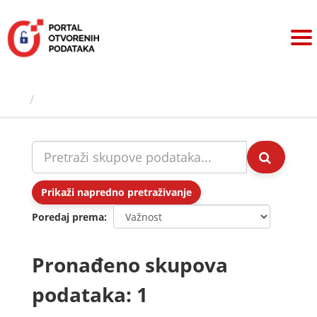
Preskoči
na
sadržaj
Skupovi podаtаkа
Prikaži napredno pretraživanje
Poredaj prema
Pronađeno skupova
podataka: 1