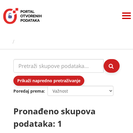
Preskoči
na
sadržaj
Skupovi podаtаkа
Prikaži napredno pretraživanje
Poredaj prema
Pronađeno skupova
podataka: 1