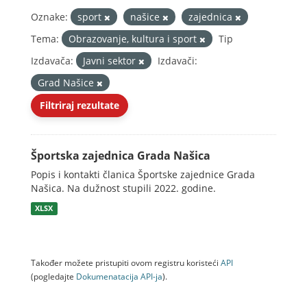
Oznake:
sport
našice
zajednica
Tema:
Obrazovanje, kultura i sport
Tip
Izdavača:
Javni sektor
Izdavači:
Grad Našice
Filtriraj rezultate
Športska zajednica Grada Našica
Popis i kontakti članica Športske zajednice Grada
Našica. Na dužnost stupili 2022. godine.
XLSX
Također možete pristupiti ovom registru koristeći
API
(pogledajte
Dokumenаtаcijа API-jа
).