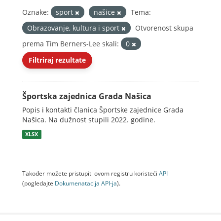
Oznake:
sport
našice
Tema:
Obrazovanje, kultura i sport
Otvorenost skupa
prema Tim Berners-Lee skali:
0
Filtriraj rezultate
Športska zajednica Grada Našica
Popis i kontakti članica Športske zajednice Grada
Našica. Na dužnost stupili 2022. godine.
XLSX
Također možete pristupiti ovom registru koristeći
API
(pogledajte
Dokumenаtаcijа API-jа
).