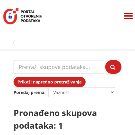
Preskoči
na
sadržaj
Skupovi podаtаkа
Prikaži napredno pretraživanje
Poredaj prema
Pronađeno skupova
podataka: 1