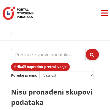
Preskoči
na
sadržaj
Skupovi podаtаkа
Prikaži napredno pretraživanje
Poredaj prema
Nisu pronađeni skupovi
podataka