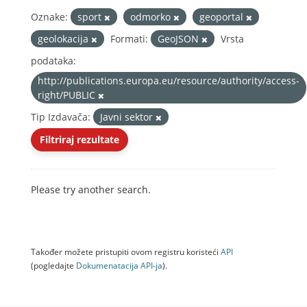
Oznake:
sport
odmorko
geoportal
geolokacija
Formati:
GeoJSON
Vrsta
podataka:
http://publications.europa.eu/resource/authority/access-
right/PUBLIC
Tip Izdavača:
Javni sektor
Filtriraj rezultate
Please try another search.
Također možete pristupiti ovom registru koristeći
API
(pogledajte
Dokumenаtаcijа API-jа
).