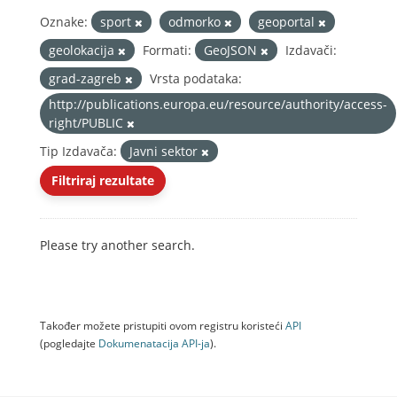
Oznake:
sport
odmorko
geoportal
geolokacija
Formati:
GeoJSON
Izdavači:
grad-zagreb
Vrsta podataka:
http://publications.europa.eu/resource/authority/access-
right/PUBLIC
Tip Izdavača:
Javni sektor
Filtriraj rezultate
Please try another search.
Također možete pristupiti ovom registru koristeći
API
(pogledajte
Dokumenаtаcijа API-jа
).