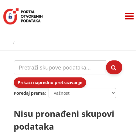
Preskoči
na
sadržaj
Skupovi podаtаkа
Prikaži napredno pretraživanje
Poredaj prema
Nisu pronađeni skupovi
podataka