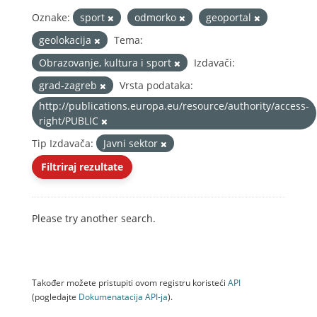
Oznake:
sport
odmorko
geoportal
geolokacija
Tema:
Obrazovanje, kultura i sport
Izdavači:
grad-zagreb
Vrsta podataka:
http://publications.europa.eu/resource/authority/access-
right/PUBLIC
Tip Izdavača:
Javni sektor
Filtriraj rezultate
Please try another search.
Također možete pristupiti ovom registru koristeći
API
(pogledajte
Dokumenаtаcijа API-jа
).