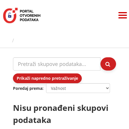
Preskoči
na
sadržaj
Skupovi podаtаkа
Prikaži napredno pretraživanje
Poredaj prema
Nisu pronađeni skupovi
podataka