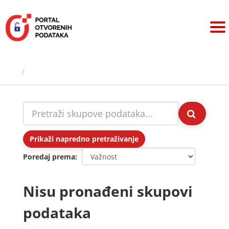
Preskoči
na
sadržaj
Skupovi podаtаkа
Prikaži napredno pretraživanje
Poredaj prema
Nisu pronađeni skupovi
podataka