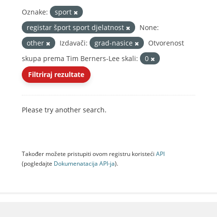
Oznake:
sport
registar šport sport djelatnost
None:
other
Izdavači:
grad-nasice
Otvorenost
skupa prema Tim Berners-Lee skali:
0
Filtriraj rezultate
Please try another search.
Također možete pristupiti ovom registru koristeći
API
(pogledajte
Dokumenаtаcijа API-jа
).