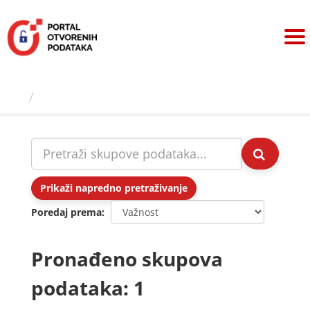
Preskoči
na
sadržaj
Skupovi podаtаkа
Prikaži napredno pretraživanje
Poredaj prema
Pronađeno skupova
podataka: 1