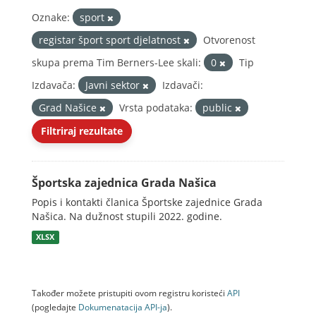
Oznake:
sport
registar šport sport djelatnost
Otvorenost
skupa prema Tim Berners-Lee skali:
0
Tip
Izdavača:
Javni sektor
Izdavači:
Grad Našice
Vrsta podataka:
public
Filtriraj rezultate
Športska zajednica Grada Našica
Popis i kontakti članica Športske zajednice Grada
Našica. Na dužnost stupili 2022. godine.
XLSX
Također možete pristupiti ovom registru koristeći
API
(pogledajte
Dokumenаtаcijа API-jа
).