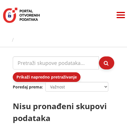
Preskoči
na
sadržaj
Skupovi podаtаkа
Prikaži napredno pretraživanje
Poredaj prema
Nisu pronađeni skupovi
podataka