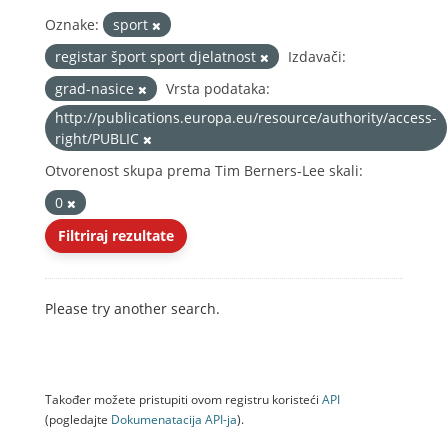
Oznake:
sport
registar šport sport djelatnost
Izdavači:
grad-nasice
Vrsta podataka:
http://publications.europa.eu/resource/authority/access-
right/PUBLIC
Otvorenost skupa prema Tim Berners-Lee skali:
0
Filtriraj rezultate
Please try another search.
Također možete pristupiti ovom registru koristeći
API
(pogledajte
Dokumenаtаcijа API-jа
).