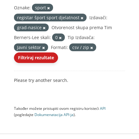
Oznake:
sport
registar šport sport djelatnost
Izdavači:
grad-nasice
Otvorenost skupa prema Tim
Berners-Lee skali:
0
Tip Izdavača:
Javni sektor
Formati:
csv / zip
Filtriraj rezultate
Please try another search.
Također možete pristupiti ovom registru koristeći
API
(pogledajte
Dokumenаtаcijа API-jа
).