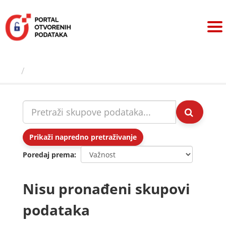
Preskoči
na
sadržaj
Skupovi podаtаkа
Prikaži napredno pretraživanje
Poredaj prema
Nisu pronađeni skupovi
podataka