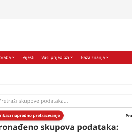
rikaži napredno pretraživanje
Po
ronađeno skupova podataka: