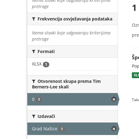
Nema stavki koje odgovaraju kriterijima
1
pretrage
Frekvencija osvježavanja podataka
Oz
Nema stavki koje odgovaraju kriterijima
pre
pretrage
Formati
Šp
XLSX
1
Pop
XL
Otvorenost skupa prema Tim
Berners-Lee skali
0
1
Tako
Izdavači
Grad Našice
1