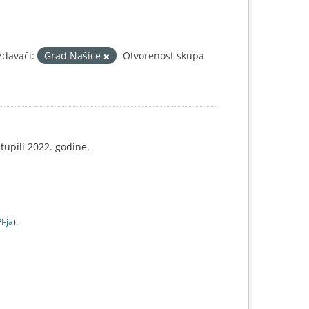
zdavači:
Grad Našice
Otvorenost skupa
tupili 2022. godine.
I-jа
).