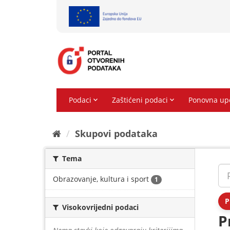
Preskoči
na
sadržaj
Skupovi podаtаkа
Tema
Obrazovanje, kultura i sport
1
P
Visokovrijedni podaci
P