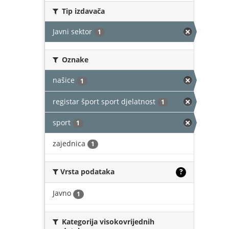
Tip izdavača
Javni sektor
1
Oznake
našice
1
registar šport sport djelatnost
1
sport
1
zajednica
1
Vrsta podataka
?
Javno
1
Kategorija visokovrijednih