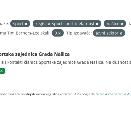
nake:
sport
registar šport sport djelatnost
našice
I
ma Tim Berners-Lee skali:
0
Tip Izdavača:
Javni sektor
ortska zajednica Grada Našica
is i kontakti članica Športske zajednice Grada Našica. Na dužnost s
SX
đer možete pristupiti ovom registru koristeći
API
(pogledajte
Dokumenаtаcijа AP