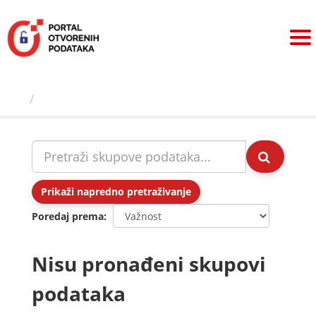
Preskoči
na
sadržaj
Skupovi podаtаkа
Prikaži napredno pretraživanje
Poredaj prema
Nisu pronađeni skupovi
podataka