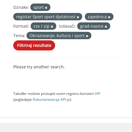
Oznake:
sport
registar šport sport djelatnost
zajednica
Formati:
csv / zip
Izdavači:
grad-nasice
Tema:
Obrazovanje, kultura i sport
Filtriraj rezultate
Please try another search.
Također možete pristupiti ovom registru koristeći
API
(pogledajte
Dokumenаtаcijа API-jа
).