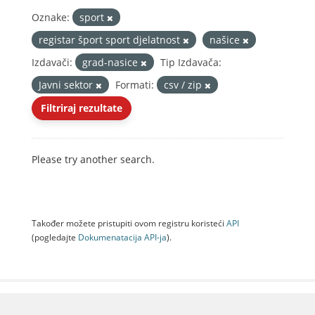
Oznake:
sport
registar šport sport djelatnost
našice
Izdavači:
grad-nasice
Tip Izdavača:
Javni sektor
Formati:
csv / zip
Filtriraj rezultate
Please try another search.
Također možete pristupiti ovom registru koristeći
API
(pogledajte
Dokumenаtаcijа API-jа
).