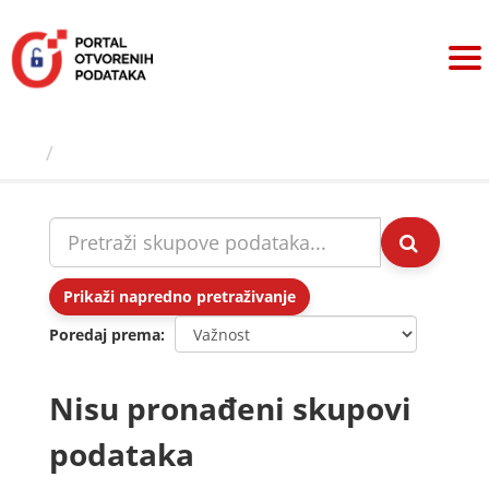
Preskoči
na
sadržaj
Skupovi podаtаkа
Prikaži napredno pretraživanje
Poredaj prema
Nisu pronađeni skupovi
podataka