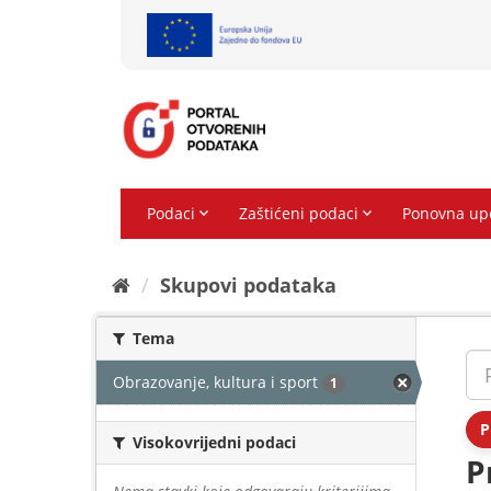
Preskoči
na
sadržaj
Skupovi podаtаkа
Tema
Obrazovanje, kultura i sport
1
P
Visokovrijedni podaci
P