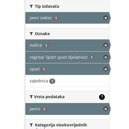
Tip izdavača
Javni sektor
1
Oznake
našice
1
registar šport sport djelatnost
1
sport
1
zajednica
1
Vrsta podataka
?
Javno
1
Kategorija visokovrijednih