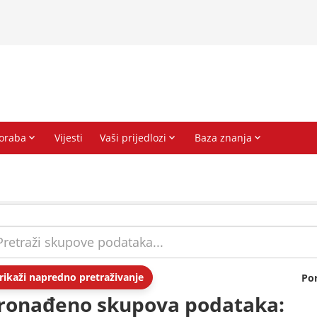
rikaži napredno pretraživanje
Po
ronađeno skupova podataka: