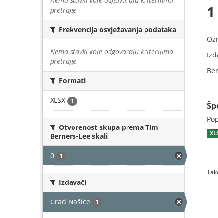
Nema stavki koje odgovaraju kriterijima
1
pretrage
Frekvencija osvježavanja podataka
Oz
Nema stavki koje odgovaraju kriterijima
Izd
pretrage
Ber
Formati
XLSX
1
Šp
Pop
Otvorenost skupa prema Tim
XL
Berners-Lee skali
0
1
Tako
Izdavači
Grad Našice
1