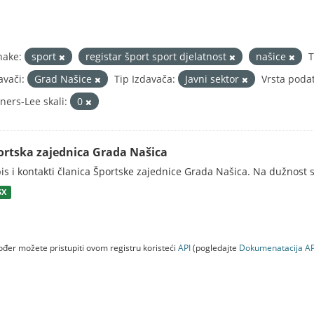
nake:
sport
registar šport sport djelatnost
našice
avači:
Grad Našice
Tip Izdavača:
Javni sektor
Vrsta poda
ners-Lee skali:
0
ortska zajednica Grada Našica
is i kontakti članica Športske zajednice Grada Našica. Na dužnost s
SX
đer možete pristupiti ovom registru koristeći
API
(pogledajte
Dokumenаtаcijа AP