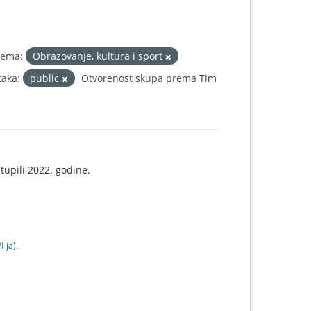
Tema:
Obrazovanje, kultura i sport
taka:
public
Otvorenost skupa prema Tim
tupili 2022. godine.
I-jа
).