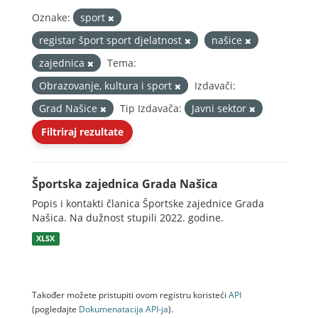
Oznake:
sport
registar šport sport djelatnost
našice
zajednica
Tema:
Obrazovanje, kultura i sport
Izdavači:
Grad Našice
Tip Izdavača:
Javni sektor
Filtriraj rezultate
Športska zajednica Grada Našica
Popis i kontakti članica Športske zajednice Grada
Našica. Na dužnost stupili 2022. godine.
XLSX
Također možete pristupiti ovom registru koristeći
API
(pogledajte
Dokumenаtаcijа API-jа
).