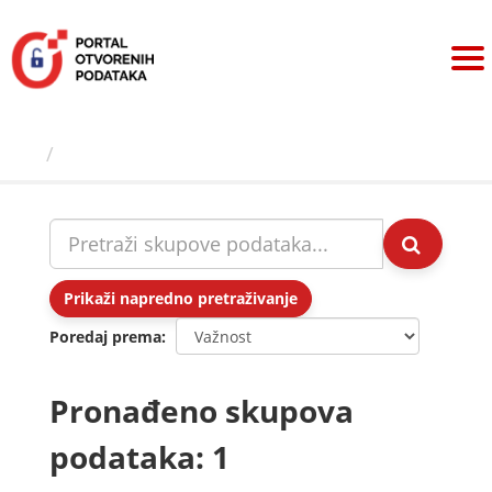
Preskoči
na
sadržaj
Skupovi podаtаkа
Prikaži napredno pretraživanje
Poredaj prema
Pronađeno skupova
podataka: 1