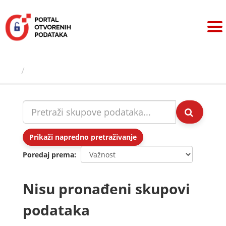
Preskoči
na
sadržaj
Skupovi podаtаkа
Prikaži napredno pretraživanje
Poredaj prema
Nisu pronađeni skupovi
podataka