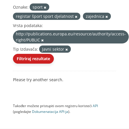
Oznake:
sport
registar šport sport djelatnost
zajednica
Vrsta podataka:
http://publications.europa.eu/resource/authority/access-
right/PUBLIC
Tip Izdavača:
Javni sektor
Filtriraj rezultate
Please try another search.
Također možete pristupiti ovom registru koristeći
API
(pogledajte
Dokumenаtаcijа API-jа
).