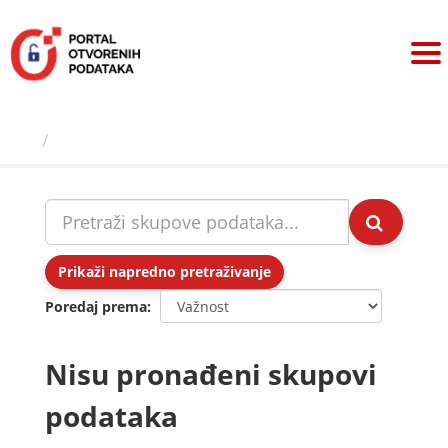
Preskoči
na
sadržaj
Skupovi podаtаkа
Prikaži napredno pretraživanje
Poredaj prema
Nisu pronađeni skupovi
podataka