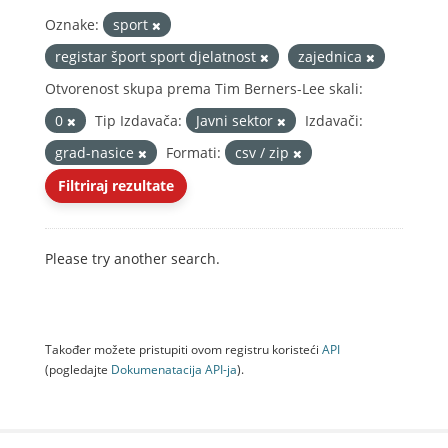
Oznake:
sport
registar šport sport djelatnost
zajednica
Otvorenost skupa prema Tim Berners-Lee skali:
0
Tip Izdavača:
Javni sektor
Izdavači:
grad-nasice
Formati:
csv / zip
Filtriraj rezultate
Please try another search.
Također možete pristupiti ovom registru koristeći
API
(pogledajte
Dokumenаtаcijа API-jа
).