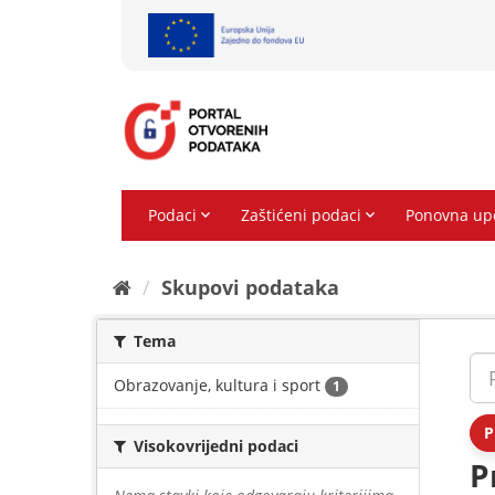
Preskoči
na
sadržaj
Skupovi podаtаkа
Tema
Obrazovanje, kultura i sport
1
P
Visokovrijedni podaci
P