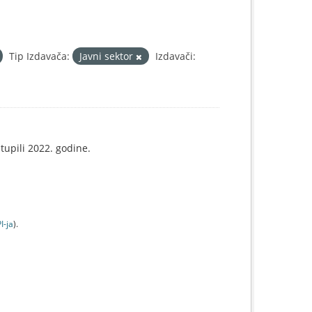
Tip Izdavača:
Javni sektor
Izdavači:
tupili 2022. godine.
I-jа
).