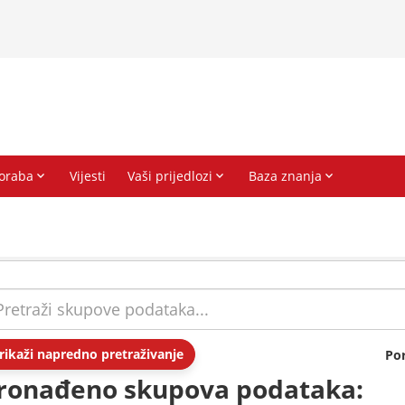
rikaži napredno pretraživanje
Po
ronađeno skupova podataka: