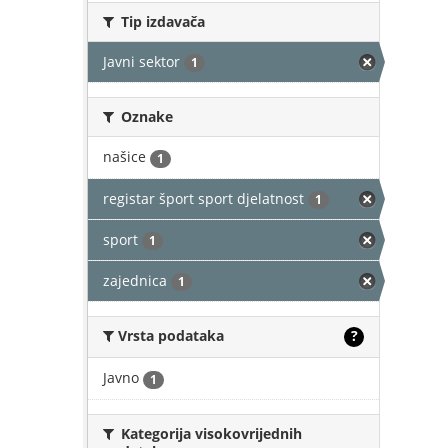
Tip izdavača
Javni sektor
1
Oznake
našice
1
registar šport sport djelatnost
1
sport
1
zajednica
1
Vrsta podataka
?
Javno
1
Kategorija visokovrijednih