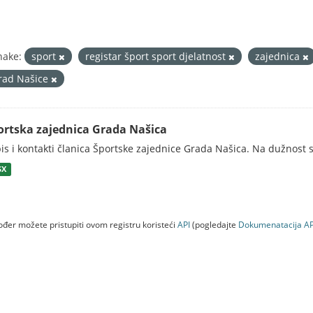
nake:
sport
registar šport sport djelatnost
zajednica
rad Našice
ortska zajednica Grada Našica
is i kontakti članica Športske zajednice Grada Našica. Na dužnost s
SX
đer možete pristupiti ovom registru koristeći
API
(pogledajte
Dokumenаtаcijа AP