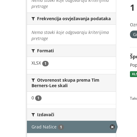
Nema stavki koje odgovaraju kriterijima
1
pretrage
Frekvencija osvježavanja podataka
Oz
Nema stavki koje odgovaraju kriterijima
G
pretrage
Formati
Šp
XLSX
1
Pop
XL
Otvorenost skupa prema Tim
Berners-Lee skali
0
1
Tako
Izdavači
Grad Našice
1