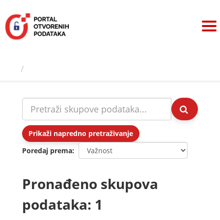
Preskoči
na
sadržaj
Skupovi podаtаkа
Prikaži napredno pretraživanje
Poredaj prema
Pronađeno skupova
podataka: 1