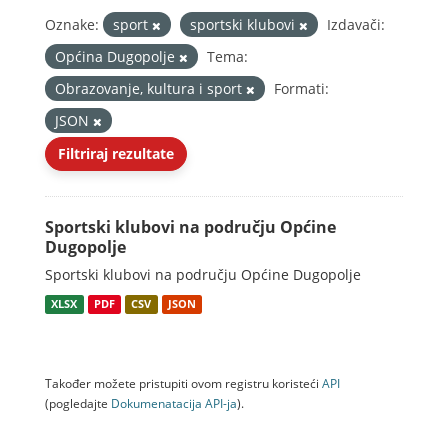
Oznake:
sport
sportski klubovi
Izdavači:
Općina Dugopolje
Tema:
Obrazovanje, kultura i sport
Formati:
JSON
Filtriraj rezultate
Sportski klubovi na području Općine
Dugopolje
Sportski klubovi na području Općine Dugopolje
XLSX
PDF
CSV
JSON
Također možete pristupiti ovom registru koristeći
API
(pogledajte
Dokumenаtаcijа API-jа
).